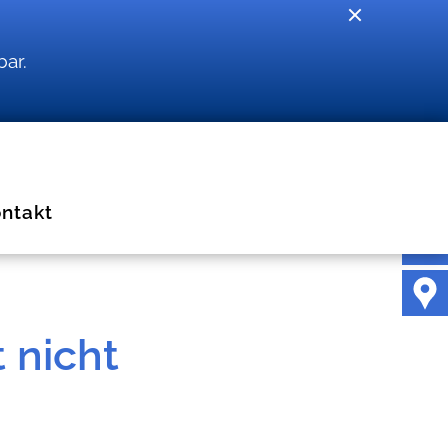
bar.
ntakt
 nicht