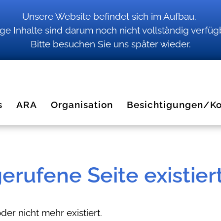
Unsere Website befindet sich im Aufbau.
ige Inhalte sind darum noch nicht vollständig verfüg
Bitte besuchen Sie uns später wieder.
s
ARA
Organisation
Besichtigungen/Ko
erufene Seite existiert
der nicht mehr existiert.