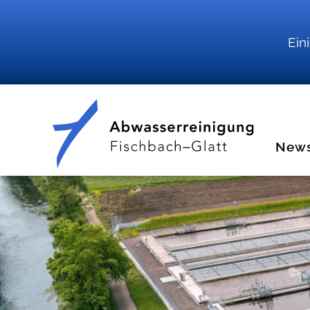
Ein
New