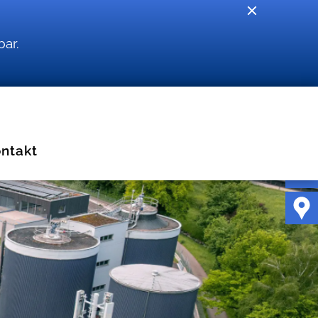
bar.
ntakt