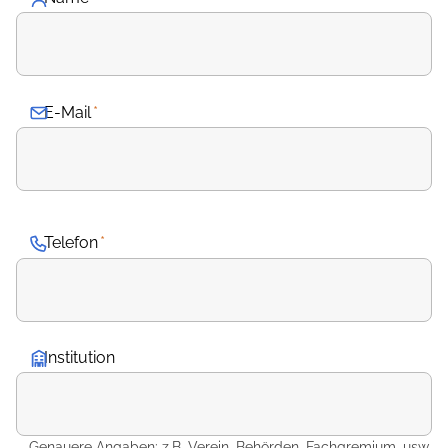
E-Mail
*
Telefon
*
Institution
Genauere Angaben: z.B. Verein, Behörden, Fachgremium, usw.