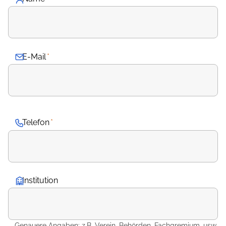
E-Mail
*
Telefon
*
Institution
Genauere Angaben: z.B. Verein, Behörden, Fachgremium, usw.