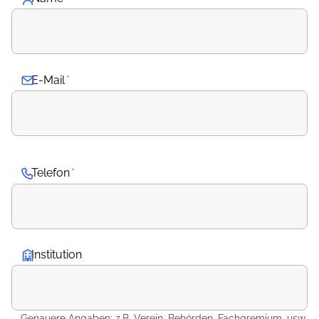
E-Mail
*
Telefon
*
Institution
Genauere Angaben: z.B. Verein, Behörden, Fachgremium, usw.