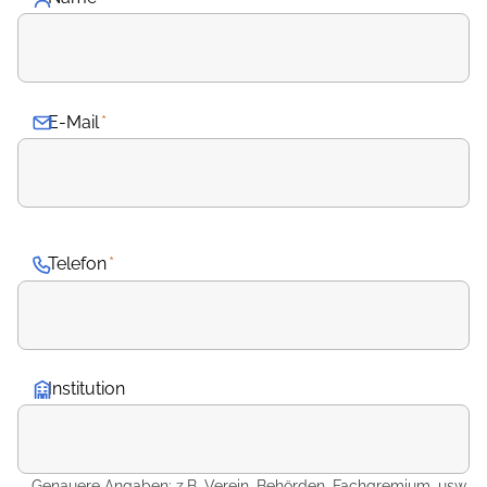
E-Mail
*
Telefon
*
Institution
Genauere Angaben: z.B. Verein, Behörden, Fachgremium, usw.