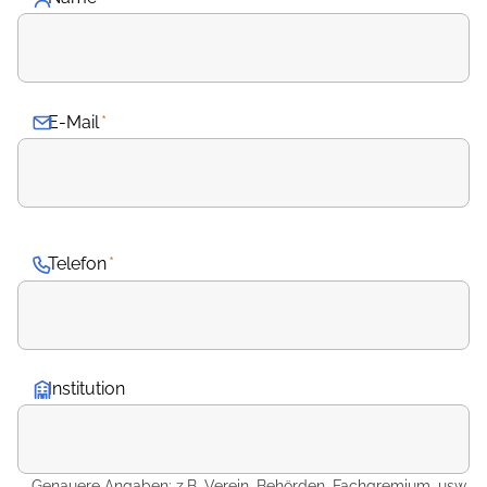
E-Mail
*
Telefon
*
Institution
Genauere Angaben: z.B. Verein, Behörden, Fachgremium, usw.