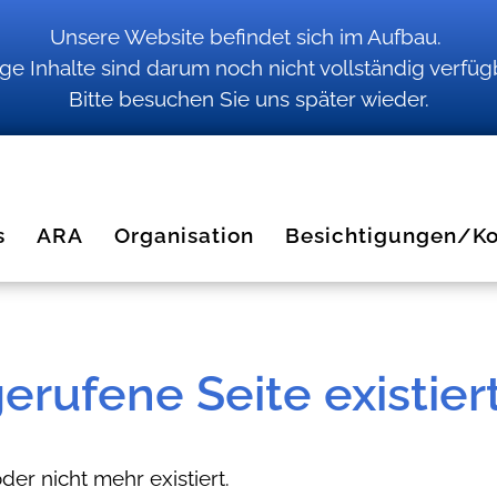
Unsere Website befindet sich im Aufbau.
ige Inhalte sind darum noch nicht vollständig verfüg
Bitte besuchen Sie uns später wieder.
s
ARA
Organisation
Besichtigungen/Ko
erufene Seite existiert
der nicht mehr existiert.