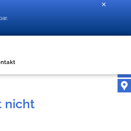
bar.
ntakt
 nicht