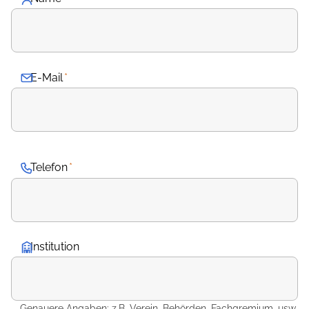
E-Mail
*
Telefon
*
Institution
Genauere Angaben: z.B. Verein, Behörden, Fachgremium, usw.