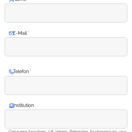
E-Mail
*
Telefon
*
Institution
Genauere Angaben: z.B. Verein, Behörden, Fachgremium, usw.