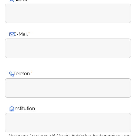
E-Mail
*
Telefon
*
Institution
Genauere Angaben: z.B. Verein, Behörden, Fachgremium, usw.