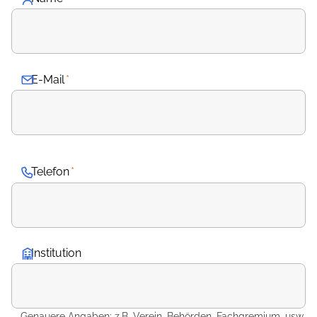
E-Mail
*
Telefon
*
Institution
Genauere Angaben: z.B. Verein, Behörden, Fachgremium, usw.