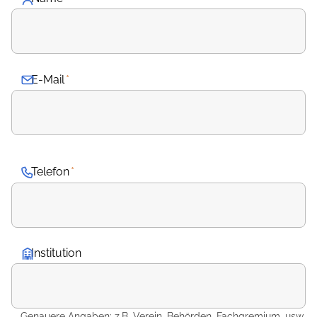
E-Mail
*
Telefon
*
Institution
Genauere Angaben: z.B. Verein, Behörden, Fachgremium, usw.